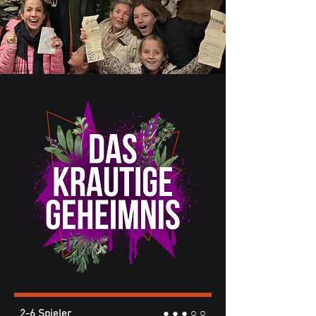
2-6 Spieler
● ● ● ○ ○