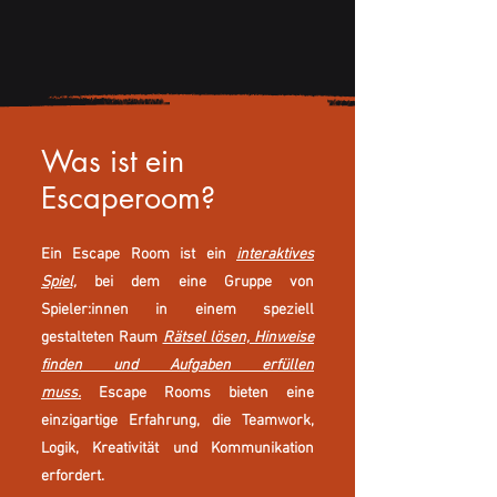
Was ist ein
Escaperoom?
Ein Escape Room ist ein
interaktives
Spiel,
bei dem eine Gruppe von
Spieler:innen in einem speziell
gestalteten Raum
Rätsel lösen, Hinweise
finden und Aufgaben erfüllen
muss.
Escape Rooms bieten eine
einzigartige Erfahrung, die Teamwork,
Logik, Kreativität und Kommunikation
erfordert.